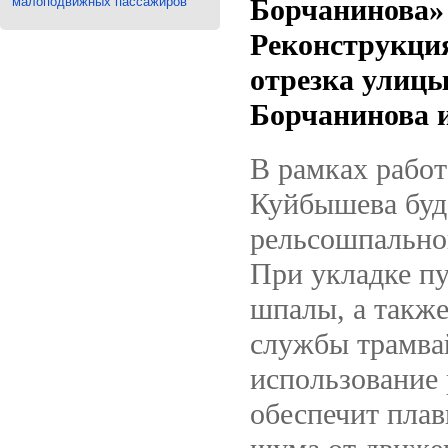
малоподвижных пассажиров
Борчанинова»
Реконструкция
отрезка улиц
Борчанинова 
В рамках работ
Куйбышева буде
рельсошпально
При укладке пу
шпалы, а также
службы трамвай
использование 
обеспечит плав