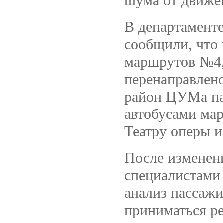
шума от движен
В департамент
сообщили, что 
маршрутов №4,
перенаправлено
район ЦУМа па
автобусами мар
Театру оперы 
После изменен
специалистами
анализ пассажи
приниматься р