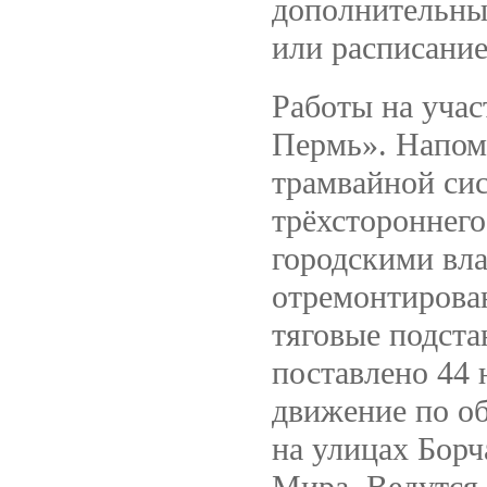
дополнительны
или расписани
Работы на уча
Пермь». Напом
трамвайной си
трёхстороннего
городскими вла
отремонтирова
тяговые подста
поставлено 44 
движение по о
на улицах Бор
Мира. Ведутся 