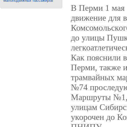
малоподвижных пассажиров
В Перми 1 мая 
движение для в
Комсомольског
до улицы Пушк
легкоатлетичес
Как пояснили в
Перми, также и
трамвайных ма
№74 проследую
Маршруты №1, 
улицам Сибирс
укорочен до К
ПНИПУ.