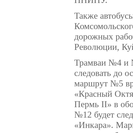
Также автобусы 
Комсомольског
дорожных рабо
Революции, Ку
Трамваи №4 и 
следовать до о
маршрут №5 вр
«Красный Октя
Пермь II» в о
№12 будет след
«Инкара». Мар