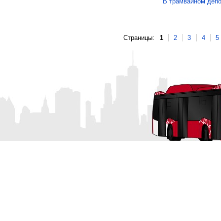
В трамвайном депо
Страницы:
1
2
3
4
5