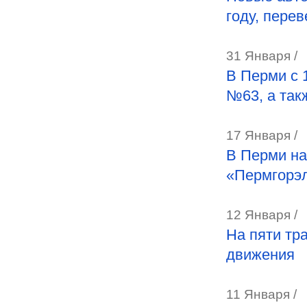
году, пере
31 Января /
В Перми с 
№63, а так
17 Января /
В Перми н
«Пермгорэ
12 Января /
На пяти тр
движения
11 Января /