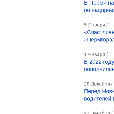
В Перми н
по нацпрое
5 Января /
«Счастливы
«Пермгорэл
1 Января /
В 2022 год
пополнился
28 Декабря /
Перед Новы
водителей 
27 Декабря /